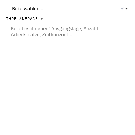
IHRE ANFRAGE *
ANFRAGE SENDEN →
Beim Absenden öffnet sich Ihr E-Mail-Programm mit der fertigen
Anfrage. Ihre Daten verlassen diese Seite nicht und werden
ausschließlich zur Bearbeitung Ihrer Anfrage verwendet.