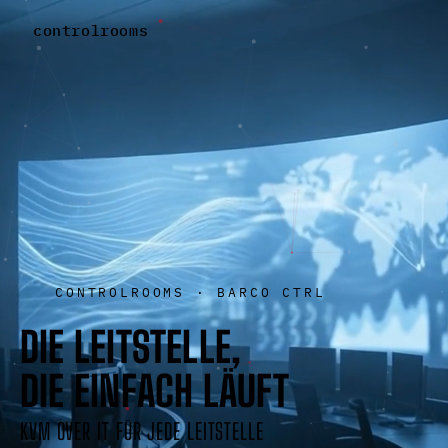
controlrooms
CONTROLROOMS · BARCO CTRL
D
I
E
L
E
I
T
S
T
E
L
L
E
,
D
I
E
E
I
N
F
A
C
H
L
Ä
U
F
T
KVM OVER IT FÜR JEDE LEITSTELLE